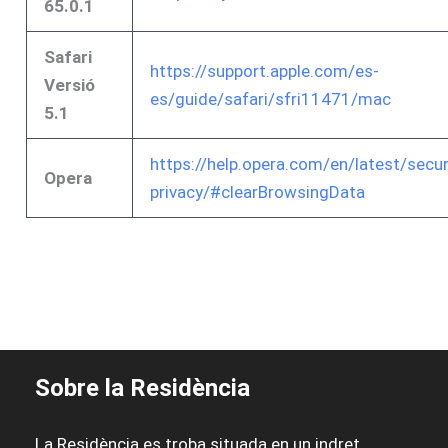
65.0.1
Safari
https://support.apple.com/es-
Versió
es/guide/safari/sfri11471/mac
5.1
https://help.opera.com/en/latest/secur
Opera
privacy/#clearBrowsingData
Sobre la Residència
La Residència es troba situada en un indret