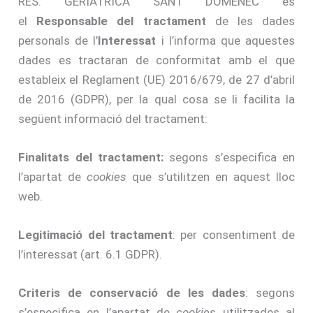
RES. GERIATRICA SANT DOMENEC és
el
Responsable del tractament
de les dades
personals de l’
Interessat
i l’informa que aquestes
dades es tractaran de conformitat amb el que
estableix el Reglament (UE) 2016/679, de 27 d’abril
de 2016 (GDPR), per la qual cosa se li facilita la
següent informació del tractament:
Finalitats del tractament:
segons s’especifica en
l’apartat de
cookies
que s’utilitzen en aquest lloc
web.
Legitimació del tractament
: per consentiment de
l’interessat (art. 6.1 GDPR).
Criteris de conservació de les dades
: segons
s’especifica en l’apartat de
cookies
utilitzades al