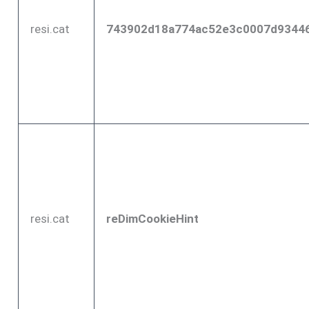
resi.cat
743902d18a774ac52e3c0007d9344
resi.cat
reDimCookieHint