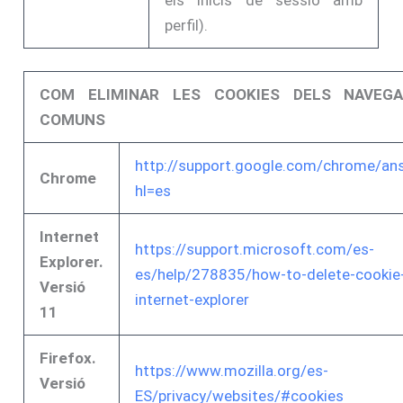
perfil).
COM ELIMINAR LES COOKIES DELS NAVEG
COMUNS
http://support.google.com/chrome/a
Chrome
hl=es
Internet
https://support.microsoft.com/es-
Explorer.
es/help/278835/how-to-delete-cookie-f
Versió
internet-explorer
11
Firefox.
https://www.mozilla.org/es-
Versió
ES/privacy/websites/#cookies